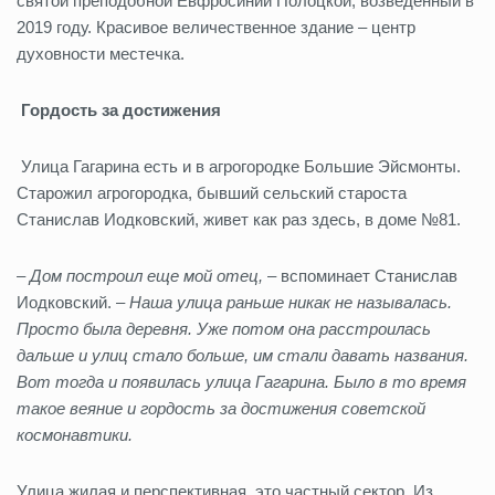
святой преподобной Евфросинии Полоцкой, возведенный в
2019 году. Красивое величественное здание – центр
духовности местечка.
Гордость за достижения
Улица Гагарина есть и в агрогородке Большие Эйсмонты.
Старожил агрогородка, бывший сельский староста
Станислав Иодковский, живет как раз здесь, в доме №81.
– Дом построил еще мой отец,
– вспоминает Станислав
Иодковский. –
Наша улица раньше никак не называлась.
Просто была деревня. Уже потом она расстроилась
дальше и улиц стало больше, им стали давать названия.
Вот тогда и появилась улица Гагарина. Было в то время
такое веяние и гордость за достижения советской
космонавтики.
Улица жилая и перспективная, это частный сектор. Из