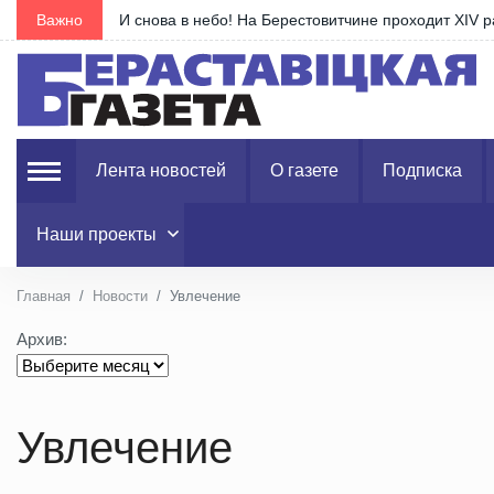
лей…
Важно
Агрофирма «Старый Дворец» РУП "Гродноэнерго" 
Лента новостей
О газете
Подписка
Наши проекты
Главная
Новости
Увлечение
Архив:
Увлечение