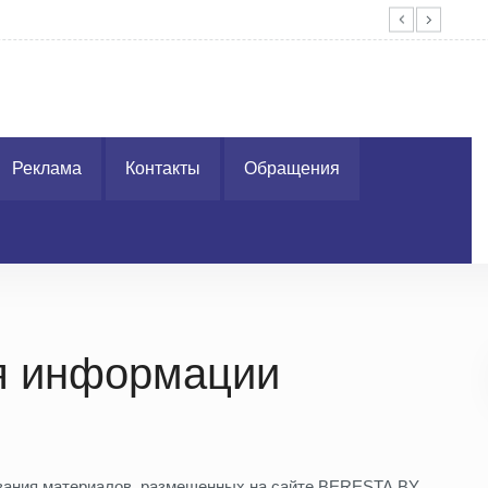
4 электронных ярмарок вакансий
ГАИ
Реклама
Контакты
Обращения
я информации
вания материалов, размещенных на сайте BERESTA.BY,