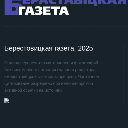
Берестовицкая газета, 2025
Полная перепечатка материалов и фотографий
без письменного согласия главного редактора
«Берестовицкой газеты» запрещена. Частичное
цитирование разрешено при наличии прямой
активной ссылки на источник.