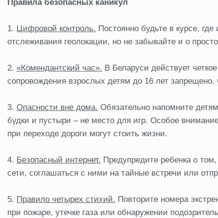
П
равила безопасных каникул
1.
Цифровой контроль.
Постоянно будьте в курсе, где
отслеживания геолокации, но не забывайте и о прост
2.
«Комендантский час».
В Беларуси действует четкое 
сопровождения взрослых детям до 16 лет запрещено. 
3.
Опасности вне дома.
Обязательно напомните детям,
будки и пустыри – не место для игр. Особое внимани
при переходе дороги могут стоить жизни.
4.
Безопасный интернет.
Предупредите ребенка о том,
сети, соглашаться с ними на тайные встречи или от
5.
Правило четырех стихий.
Повторите номера экстренн
при пожаре, утечке газа или обнаружении подозрител