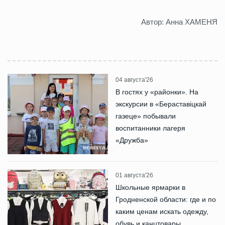
Автор: Анна ХАМЕНЯ
04 августа'26
В гостях у «районки». На
экскурсии в «Бераставіцкай
газеце» побывали
воспитанники лагеря
«Дружба»
01 августа'26
Школьные ярмарки в
Гродненской области: где и по
каким ценам искать одежду,
обувь и канцтовары