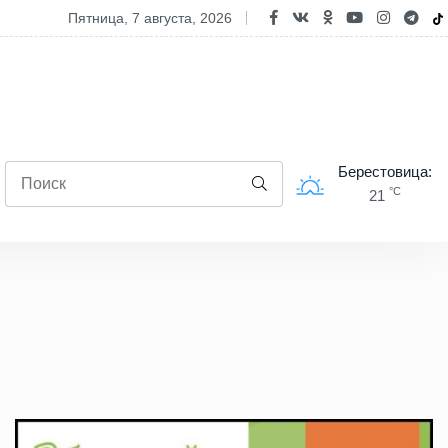
полях Берестовицкого района чествовали лидеров уборочной камп
пятница, 7 августа, 2026
Берестовица:
°C
21