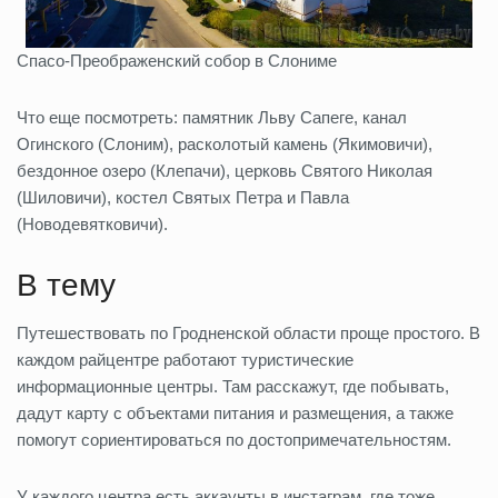
Спасо-Преображенский собор в Слониме
Что еще посмотреть: памятник Льву Сапеге, канал
Огинского (Слоним), расколотый камень (Якимовичи),
бездонное озеро (Клепачи), церковь Святого Николая
(Шиловичи), костел Святых Петра и Павла
(Новодевятковичи).
В тему
Путешествовать по Гродненской области проще простого. В
каждом райцентре работают туристические
информационные центры. Там расскажут, где побывать,
дадут карту с объектами питания и размещения, а также
помогут сориентироваться по достопримечательностям.
У каждого центра есть аккаунты в инстаграм, где тоже