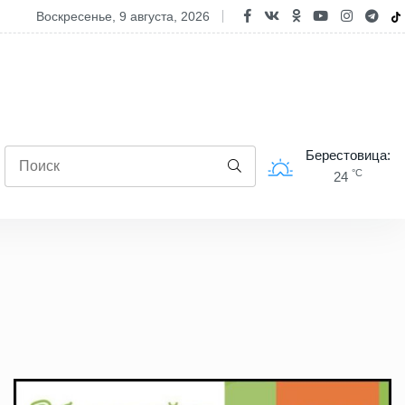
лько зарабатывают строители? В Белстате поделились актуальным
воскресенье, 9 августа, 2026
Берестовица:
°C
24