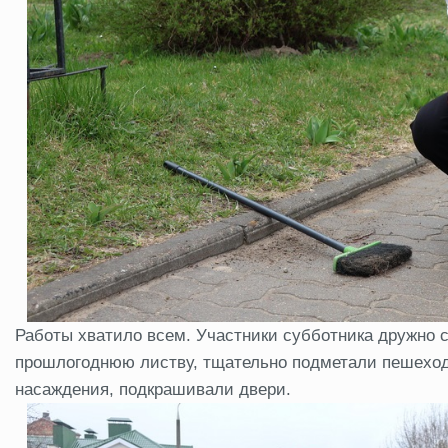
Работы хватило всем. Участники субботника дружно 
прошлогоднюю листву, тщательно подметали пешеход
насаждения, подкрашивали двери.