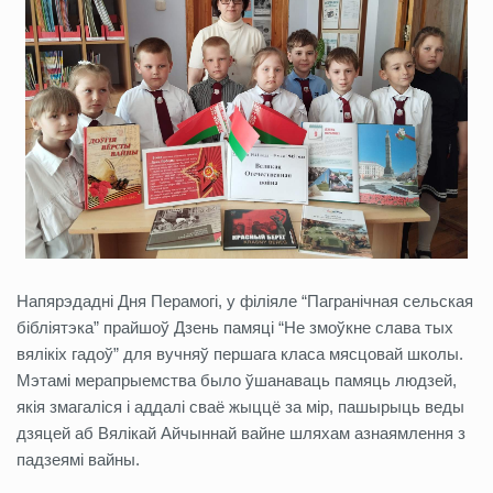
Напярэдадні Дня Перамогі, у філіяле “Пагранічная сельская
бібліятэка” прайшоў Дзень памяці “Не змоўкне слава тых
вялікіх гадоў” для вучняў першага класа мясцовай школы.
Мэтамі мерапрыемства было ўшанаваць памяць людзей,
якія змагаліся і аддалі сваё жыццё за мір, пашырыць веды
дзяцей аб Вялікай Айчыннай вайне шляхам азнаямлення з
падзеямі вайны.