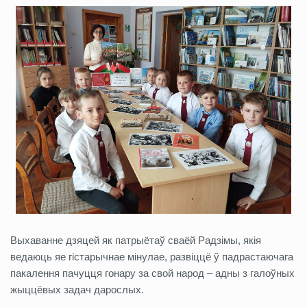
Выхаванне дзяцей як патрыётаў сваёй Радзімы, якія
ведаюць яе гістарычнае мінулае, развіццё ў падрастаючага
пакалення пачуцця гонару за свой народ – адны з галоўных
жыццёвых задач дарослых.