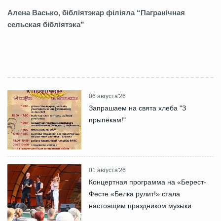
Алена Васько, бібліятэкар філіяла “Пагранічная
сельская бібліятэка”
06 августа'26
Запрашаем на свята хлеба "З
прыпёкам!"
01 августа'26
Концертная программа на «Берест-
Фесте «Белка рулит!» стала
настоящим праздником музыки