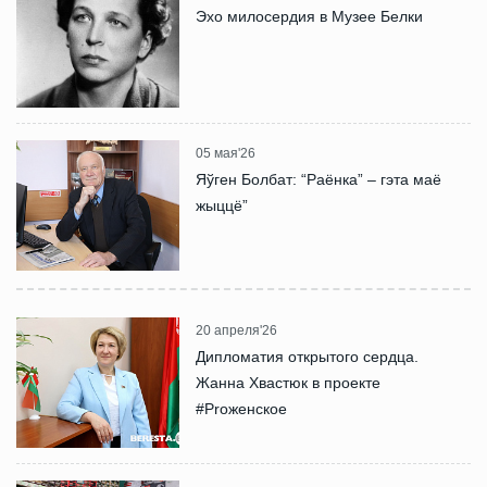
Эхо милосердия в Музее Белки
05 мая'26
Яўген Болбат: “Раёнка” – гэта маё
жыццё”
20 апреля'26
Дипломатия открытого сердца.
Жанна Хвастюк в проекте
#Proженское