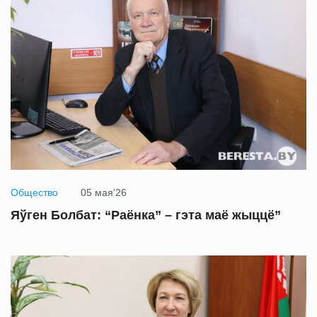
Общество
05 мая'26
Яўген Болбат: “Раёнка” – гэта маё жыццё”