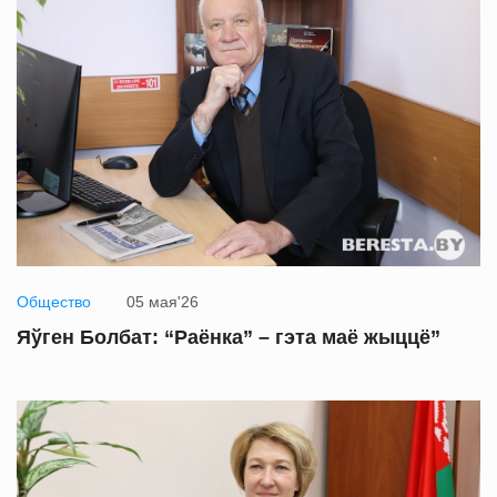
Общество
05 мая'26
Яўген Болбат: “Раёнка” – гэта маё жыццё”