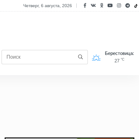
Жара на рабочем месте: 6 обязательных правил для с
четверг, 6 августа, 2026
Берестовица:
°C
27