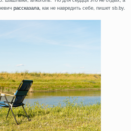
: шашлыки, алкоголь. Но для сердца это не отдых, а
еневич
рассказала,
как не навредить себе, пишет sb.by.