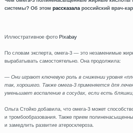
Чем омега-3 полиненасыщенные жирные кислоты 
системы? Об этом
рассказала
российский врач-кар
Иллюстративное фото
Pixabay
По словам эксперта, омега-3 — это незаменимые жир
вырабатывать самостоятельно. Она продолжила:
— Они играют ключевую роль в снижении уровня «пл
так, хорошего. Также омега-3 применяется для лече
уменьшает воспаление в сосудах, если есть бляшки
Ольга Стойко добавила, что омега-3 может способст
и тромбообразования. Также прием полиненасыщенны
и замедлить развитие атеросклероза.