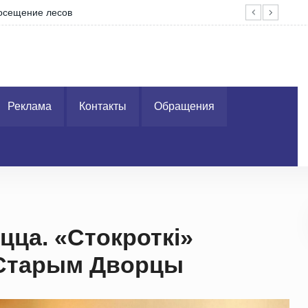
ений с Алжиром и предложил ускорить…
Жар
Реклама
Контакты
Обращения
ца. «Стокроткі»
у Старым Дворцы