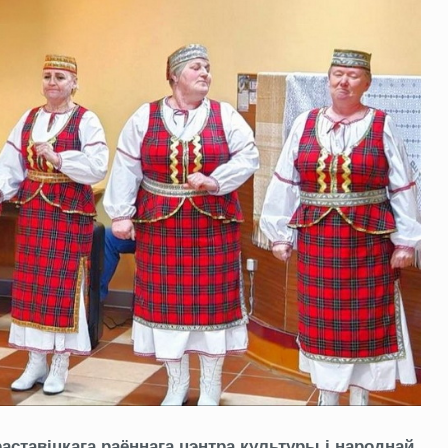
ставіцкага раённага цэнтра культуры і народнай