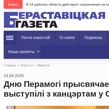
Важно
Александр Лукашенко объяснил философию отнош
Лента новостей
О газете
Подписка
Наши проекты
Главная
Новости
Новости
24.04.2026
Дню Перамогі прысвячаец
выступілі з канцэртам 