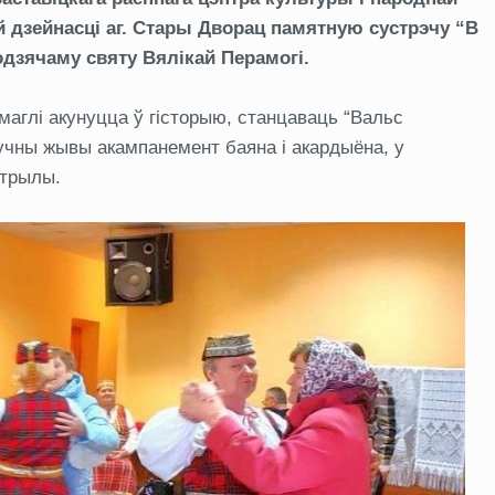
й дзейнасці аг. Стары Дворац памятную сустрэчу “В
дзячаму святу Вялікай Перамогі.
аглі акунуцца ў гісторыю, станцаваць “Вальс
гучны жывы акампанемент баяна і акардыёна, у
утрылы.