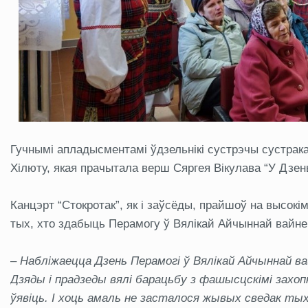
Гучнымі апладысментамі ўдзельнікі сустрэчы сустрак
Хілюту, якая прачытала верш Сяргея Вікулава “У Дзен
Канцэрт “Стокротак”, як і заўсёды, прайшоў на высокім
тых, хто здабыць Перамогу ў Вялікай Айчыннай вайне
–
Набліжаецца Дзень Перамогі ў Вялікай Айчыннай ва
Дзяды і прадзеды вялі барацьбу з фашысцскімі захопн
ўявіць. І хоць амаль не засталося жывых сведак ты