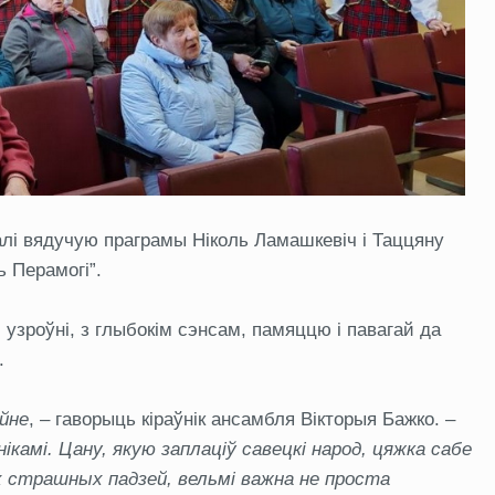
алі вядучую праграмы Ніколь Ламашкевіч і Таццяну
ь Перамогі”.
 узроўні, з глыбокім сэнсам, памяццю і павагай да
.
йне
, – гаворыць кіраўнік ансамбля Вікторыя Бажко. –
ікамі. Цану, якую заплаціў савецкі народ, цяжка сабе
х страшных падзей, вельмі важна не проста