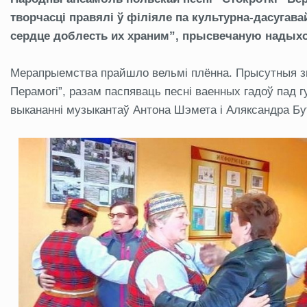
творчасці правялі ў філіяле па культурна-дасугава
сердце доблесть их храним”, прысвечаную надыхо
Мерапрыемства прайшло вельмі плённа. Прысутныя зм
Перамогі”, разам паспяваць песні ваенных гадоў пад 
выкананні музыкантаў Антона Шэмета і Аляксандра Б