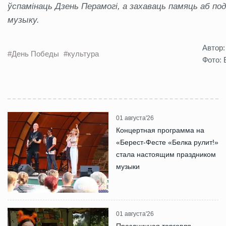
ўспамінаць Дзень Перамогі, а захаваць памяць аб подз
музыку.
Автор:
#День Победы
#культура
Фото: 
01 августа'26
Концертная программа на
«Берест-Фесте «Белка рулит!»
стала настоящим праздником
музыки
01 августа'26
Праздничная торговля,