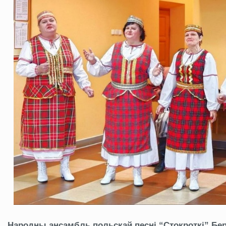
Народны ансамбль польскай песні “Стокроткі” Бера