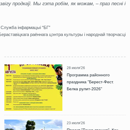
вігу продкаў. Мы гэта робім, як можам, – праз песні і
 Служба інфармацыі “БГ”
Бераставіцкага раённага цэнтра культуры і народнай творчасці
28 июля'26
Программа районного
праздника "Берест-Фест.
Белка рулит-2026"
23 июля'26
Проект "Точка зрения". Как