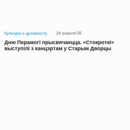
Культура и духовность
24 апреля'26
Дню Перамогі прысвячаецца. «Стокроткі»
выступілі з канцэртам у Старым Дворцы