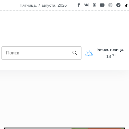
рашаем на свята хлеба "З прыпёкам!"
пятница, 7 августа, 2026
Берестовица:
°C
18