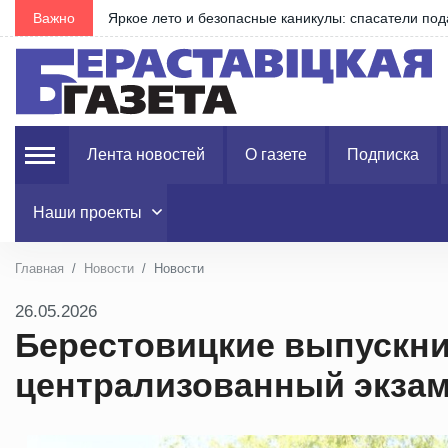
…
Важно
Новый БМП, рост пенсий и пособий: что изменилось
Лента новостей
О газете
Подписка
Наши проекты
Главная
Новости
Новости
26.05.2026
Берестовицкие выпускн
централизованный экза