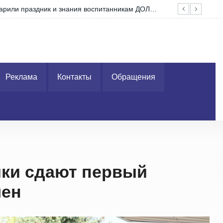
 с 1 августа?
На 
Реклама
Контакты
Обращения
ики сдают первый
мен