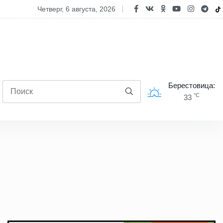
ксандр Лукашенко объяснил философию отношений с Алжиром и 
четверг, 6 августа, 2026
Берестовица:
°C
33