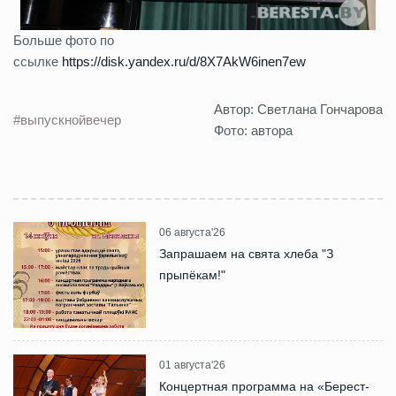
Больше фото по
ссылке
https://disk.yandex.ru/d/8X7AkW6inen7ew
Автор: Светлана Гончарова
#выпускнойвечер
Фото: автора
06 августа'26
Запрашаем на свята хлеба "З
прыпёкам!"
01 августа'26
Концертная программа на «Берест-