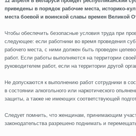
12 апреля в Беларуси пройдет республиканский су
приведены в порядок рабочие места, историко-к
места боевой и воинской славы времен Великой О
Чтобы обеспечить безопасные условия труда при про
следующее: если работники во время проведения субб
рабочего места, с ними должен быть проведен целево
работ. Если работы выполняются на территории свое
руководителем работ, если на территории другой орг
Не допускаются к выполнению работ сотрудники в со
в состоянии алкогольного или наркотического опьяне
защиты, а также не имеющих соответствующей подгот
Следует помнить, что женщинам, принимающим участи
законодательства разрешено поднимать и перемещат