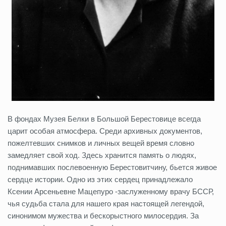
В фондах Музея Белки в Большой Берестовице всегда
царит особая атмосфера. Среди архивных документов,
пожелтевших снимков и личных вещей время словно
замедляет свой ход. Здесь хранится память о людях,
поднимавших послевоенную Берестовитчину, бьется живое
сердце истории. Одно из этих сердец принадлежало
Ксении Арсеньевне Мацепуро -заслуженному врачу БССР,
чья судьба стала для нашего края настоящей легендой,
синонимом мужества и бескорыстного милосердия. За