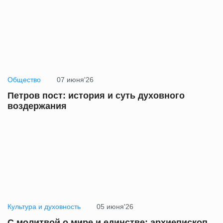
Общество
07 июня'26
Петров пост: история и суть духовного
воздержания
Культура и духовность
05 июня'26
С молитвой о мире и единстве: архиепископ