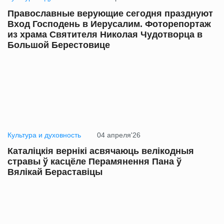
Православные верующие сегодня празднуют
Вход Господень в Иерусалим. Фоторепортаж
из храма Святителя Николая Чудотворца в
Большой Берестовице
Культура и духовность
04 апреля'26
Каталіцкія вернікі асвячаюць велікодныя
стравы ў касцёле Перамянення Пана ў
Вялікай Бераставіцы