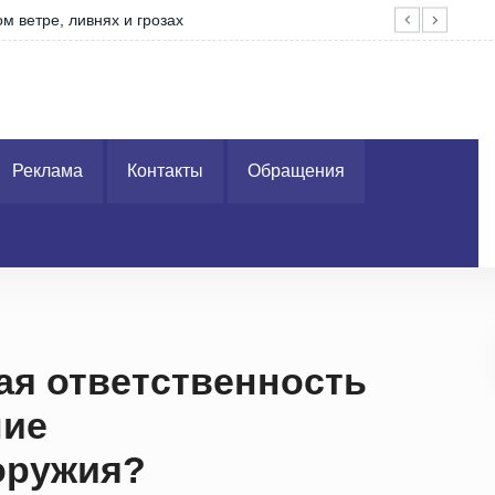
м ветре, ливнях и грозах
Вор
Реклама
Контакты
Обращения
ая ответственность
ние
оружия?