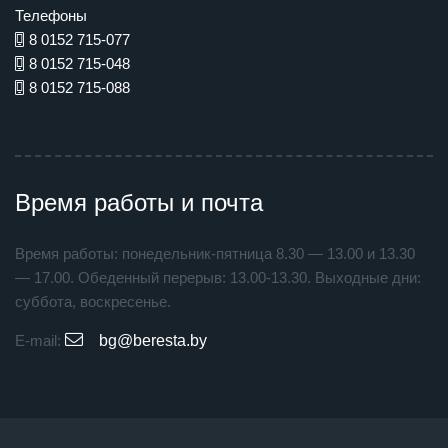
Телефоны
8 0152 715-077
8 0152 715-048
8 0152 715-088
Время работы и почта
Время работы: понедельник-пятница 8.30 — 13.00 и 13.30
— 17.00. Обеденный перерыв: 13.00-13.30. Выходные дни:
суббота, воскресенье.
E-mail:
bg@beresta.by