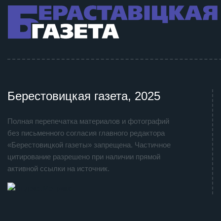
Берестовицкая газета, 2025
Полная перепечатка материалов и фотографий
без письменного согласия главного редактора
«Берестовицкой газеты» запрещена. Частичное
цитирование разрешено при наличии прямой
активной ссылки на источник.