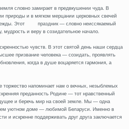
земля словно замирает в предвкушении чуда. В
ии природы и в мягком мерцании церковных свечей
надежды. Этот праздник — словно неиссякаемый
, мудрость и веру в созидательное начало.
скренностью чувств. В этот святой день наши сердца
высшее призвание человека — созидать, проявлять
бновления, когда в душе воцаряется гармония, а
ное торжество напоминает нам о вечных, незыблемых
искренняя преданность Родине — тот нравственный
удущее и беречь мир на своей земле. Мы — одна
щем уютном доме — любимой Беларуси. Именно в
сти и искренне поддерживать друг друга заключается