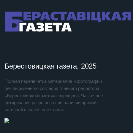
Берестовицкая газета, 2025
Полная перепечатка материалов и фотографий
без письменного согласия главного редактора
«Берестовицкой газеты» запрещена. Частичное
цитирование разрешено при наличии прямой
активной ссылки на источник.