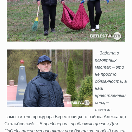
–Забота о
памятных
местах – это
не просто
обязанность, а
наш
нравственный
долг,
–
отметил
заместитель прокурора Берестовицкого района Александр
Стальбовский. –
В преддверии приближающегося Дня
Победы такие мероприятия приобретают особый смысл.