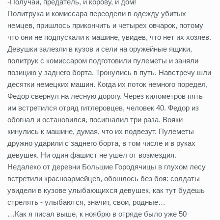
-Получай, предатель, и корову, и дом!
Политрука и комиссара переодели в одежду убитых
немцев, пришлось прикончить и четырех овчарок, потому
что они не подпускали к машине, увидев, что нет их хозяев.
Девушки залезли в кузов и сели на оружейные ящики,
политрук с комиссаром подготовили пулеметы и заняли
позицию у заднего борта. Тронулись в путь. Навстречу шли
десятки немецких машин. Когда их поток немного поредел,
Федор свернул на лесную дорогу. Через километров пять
им встретился отряд гитлеровцев, человек 40. Федор из
обогнал и остановился, посигналил три раза. Вояки
кинулись к машине, думая, что их подвезут. Пулеметы
дружно ударили с заднего борта, в том числе и в руках
девушек. Ни один фашист не ушел от возмездия.
Недалеко от деревни Большие Городячицы в глухом лесу
встретили красноармейцев, обошлось без боя: солдаты
увидели в кузове улыбающихся девушек, как тут будешь
стрелять - улыбаются, значит, свои, родные…
…Как я писал выше, к ноябрю в отряде было уже 50