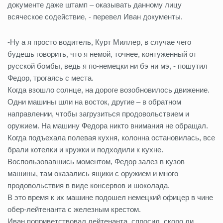
документе даже штамп – оказывать данному лицу
всяческое содействие, - перевел Иван документы.
-Ну а я просто водитель, Курт Миллер, в случае чего
будешь говорить, что я немой, точнее, контуженный от
русской бомбы, ведь я по-немецки ни бэ ни мэ, - пошутил
Федор, трогаясь с места.
Когда взошло солнце, на дороге возобновилось движение.
Одни машины шли на восток, другие – в обратном
направлении, чтобы загрузиться продовольствием и
оружием. На машину Федора никто внимания не обращал.
Когда подъехала полевая кухня, колонна остановилась, все
брали котелки и кружки и подходили к кухне.
Воспользовавшись моментом, Федор залез в кузов
машины, там оказались ящики с оружием и много
продовольствия в виде консервов и шоколада.
В это время к их машине подошел немецкий офицер в чине
обер-лейтенанта с железным крестом.
Иван поприветствовал лейтенанта, спросил, скоро ли