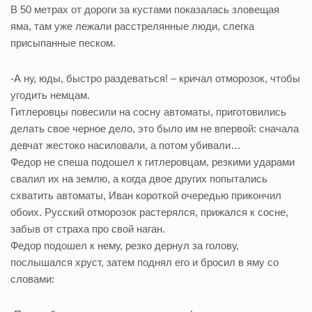
В 50 метрах от дороги за кустами показалась зловещая
яма, там уже лежали расстрелянные люди, слегка
присыпанные песком.
-А ну, юды, быстро раздеваться! – кричал отморозок, чтобы
угодить немцам.
Гитлеровцы повесили на сосну автоматы, приготовились
делать свое черное дело, это было им не впервой: сначала
девчат жестоко насиловали, а потом убивали…
Федор не спеша подошел к гитлеровцам, резкими ударами
свалил их на землю, а когда двое других попытались
схватить автоматы, Иван короткой очередью прикончил
обоих. Русский отморозок растерялся, прижался к сосне,
забыв от страха про свой наган.
Федор подошел к нему, резко дернул за голову,
послышался хруст, затем поднял его и бросил в яму со
словами: