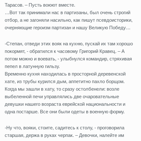
Тарасов. – Пусть воюют вместе.
…Вот так принимали нас в партизаны, был очень строгий
отбор, а не загоняли насильно, как пишут псевдоисторики,
очерняющие героизм партизан и нашу Великую Победу…
-Степан, отведи этих вояк на кухню, пускай их там хорошо
покормят, - обратился к часовому Григорий Кравец. – А
потом можно и воевать, - улыбнулся командир, стряхивая
пепел в латунную гильзу.
Временно кухня находилась в просторной деревенской
хате, из трубы курился дым, аппетитно пахло борщом.
Когда мы зашли в хату, то сразу остолбенели: возле
выбеленной печи управлялись две очаровательные
девушки нашего возраста еврейской национальности и
одна постарше. Все они были одеты в военную форму.
-Ну что, вояки, стоите, садитесь к столу, - проговорила
старшая, держа в руках черпак. – Девочки, налейте им