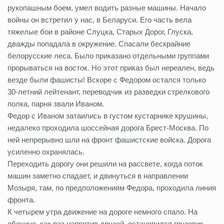
рукопашным боем, умел водить разные машины. Начало
войны он встретил у нас, в Беларуси. Его часть вела
тяжелые бои в районе Слуцка, Старых Дорог, Глуска,
дважды попадала в окружение. Спасали бескрайние
белорусские леса. Было приказано отдельными группами
прорываться на восток. Но этот приказ был нереален, ведь
везде были фашисты! Вскоре с Федором остался только
30-летний лейтенант, переводчик из разведки стрелкового
полка, парня звали Иваном.
Федор с Иваном затаились в густом кустарнике крушины,
недалеко проходила шоссейная дорога Брест-Москва. По
ней непрерывно шли на фронт фашистские войска. Дорога
усиленно охранялась.
Переходить дорогу они решили на рассвете, когда поток
машин заметно спадает, и двинуться в направлении
Мозыря, там, по предположениям Федора, проходила линия
фронта.
К четырем утра движение на дороге немного спало. На
обочине, как раз напротив друзей, остановился грузовик,