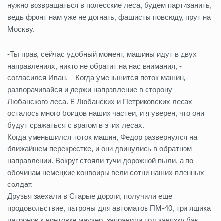
нужно возвращаться в полесские леса, будем партизанить,
ведь фронт нам уже не догнать, фашисты повсюду, прут на
Москву.
-Ты прав, сейчас удобный момент, машины идут в двух
направлениях, никто не обратит на нас внимания, -
согласился Иван. – Когда уменьшится поток машин,
разворачивайся и держи направление в сторону
Любанского леса. В Любанских и Петриковских лесах
осталось много бойцов наших частей, и я уверен, что они
будут сражаться с врагом в этих лесах.
Когда уменьшился поток машин, Федор развернулся на
ближайшем перекрестке, и они двинулись в обратном
направлении. Вокруг стояли тучи дорожной пыли, а по
обочинам немецкие конвоиры вели сотни наших пленных
солдат.
Друзья заехали в Старые дороги, получили еще
продовольствие, патроны для автоматов ПМ-40, три ящика
патронов к винтовке маузер, заправили под завязку бак