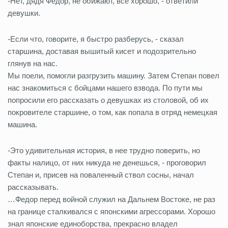
-Нет, дядя Федор, не обижают, все хорошо, - ответили
девушки.
-Если что, говорите, я быстро разберусь, - сказал
старшина, доставая вышитый кисет и подозрительно
глянув на нас.
Мы поели, помогли разгрузить машину. Затем Степан повел
нас знакомиться с бойцами нашего взвода. По пути мы
попросили его рассказать о девушках из столовой, об их
покровителе старшине, о том, как попала в отряд немецкая
машина.
-Это удивительная история, в нее трудно поверить, но
факты налицо, от них никуда не денешься, - проговорил
Степан и, присев на поваленный ствол сосны, начал
рассказывать.
…Федор перед войной служил на Дальнем Востоке, не раз
на границе сталкивался с японскими агрессорами. Хорошо
знал японские единоборства, прекрасно владел