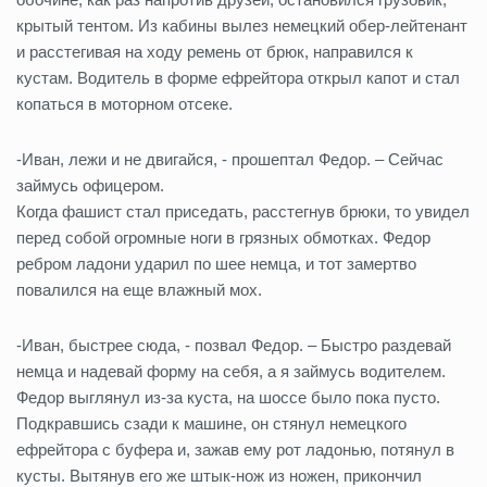
крытый тентом. Из кабины вылез немецкий обер-лейтенант
и расстегивая на ходу ремень от брюк, направился к
кустам. Водитель в форме ефрейтора открыл капот и стал
копаться в моторном отсеке.
-Иван, лежи и не двигайся, - прошептал Федор. – Сейчас
займусь офицером.
Когда фашист стал приседать, расстегнув брюки, то увидел
перед собой огромные ноги в грязных обмотках. Федор
ребром ладони ударил по шее немца, и тот замертво
повалился на еще влажный мох.
-Иван, быстрее сюда, - позвал Федор. – Быстро раздевай
немца и надевай форму на себя, а я займусь водителем.
Федор выглянул из-за куста, на шоссе было пока пусто.
Подкравшись сзади к машине, он стянул немецкого
ефрейтора с буфера и, зажав ему рот ладонью, потянул в
кусты. Вытянув его же штык-нож из ножен, прикончил