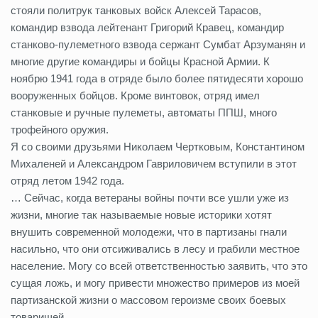
стояли политрук танковых войск Алексей Тарасов,
командир взвода лейтенант Григорий Кравец, командир
станково-пулеметного взвода сержант Сумбат Арзуманян и
многие другие командиры и бойцы Красной Армии. К
ноябрю 1941 года в отряде было более пятидесяти хорошо
вооруженных бойцов. Кроме винтовок, отряд имел
станковые и ручные пулеметы, автоматы ППШ, много
трофейного оружия.
Я со своими друзьями Николаем Чертковым, Константином
Михаленей и Александром Гавриловичем вступили в этот
отряд летом 1942 года.
… Сейчас, когда ветераны войны почти все ушли уже из
жизни, многие так называемые новые историки хотят
внушить современной молодежи, что в партизаны гнали
насильно, что они отсиживались в лесу и грабили местное
население. Могу со всей ответственностью заявить, что это
сущая ложь, и могу привести множество примеров из моей
партизанской жизни о массовом героизме своих боевых
товарищей.