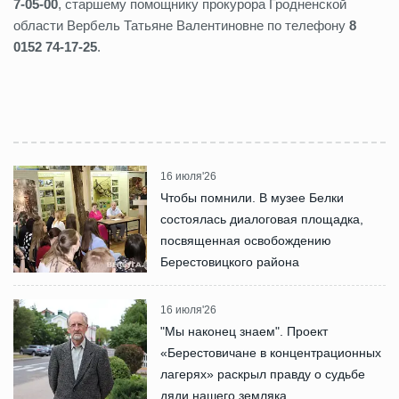
7-05-00
, старшему помощнику прокурора Гродненской
области Вербель Татьяне Валентиновне по телефону
8
0152 74-17-25
.
16 июля'26
Чтобы помнили. В музее Белки
состоялась диалоговая площадка,
посвященная освобождению
Берестовицкого района
16 июля'26
"Мы наконец знаем". Проект
«Берестовичане в концентрационных
лагерях» раскрыл правду о судьбе
дяди нашего земляка