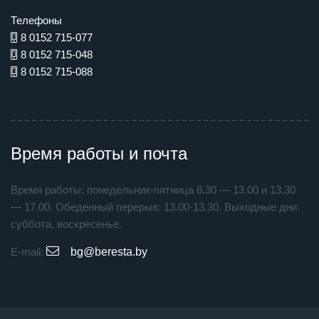
Телефоны
8 0152 715-077
8 0152 715-048
8 0152 715-088
Время работы и почта
Время работы: понедельник-пятница 8.30 — 13.00 и 13.30
— 17.00. Обеденный перерыв: 13.00-13.30. Выходные дни:
суббота, воскресенье.
E-mail:
bg@beresta.by