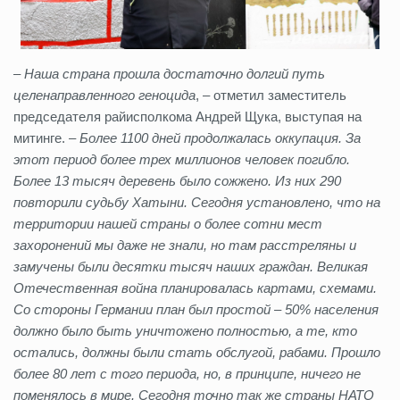
–
Наша страна прошла достаточно долгий путь
целенаправленного геноцида
, – отметил заместитель
председателя райисполкома Андрей Щука, выступая на
митинге. –
Более 1100 дней продолжалась оккупация. За
этот период более трех миллионов человек погибло.
Более 13 тысяч деревень было сожжено. Из них 290
повторили судьбу Хатыни. Сегодня установлено, что на
территории нашей страны о более сотни мест
захоронений мы даже не знали, но там расстреляны и
замучены были десятки тысяч наших граждан. Великая
Отечественная война планировалась картами, схемами.
Со стороны Германии план был простой – 50% населения
должно было быть уничтожено полностью, а те, кто
остались, должны были стать обслугой, рабами. Прошло
более 80 лет с того периода, но, в принципе, ничего не
поменялось в мире. Сегодня точно так же страны НАТО