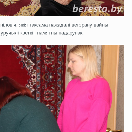
ніловіч, якія таксама пажадалі ветэрану вайны
 уручылі кветкі і памятны падарунак.