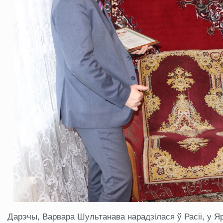
Дарэчы, Варвара Шультанава нарадзілася ў Расіі, у Я