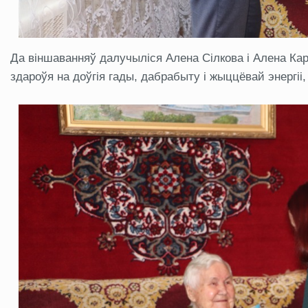
Да віншаванняў далучыліся Алена Сілкова і Алена Кар
здароўя на доўгія гады, дабрабыту і жыццёвай энергіі,