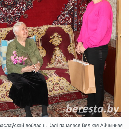
раслаўскай вобласці. Калі пачалася Вялікая Айчынная