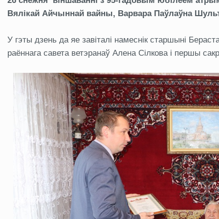
26 снежня
віншаванні з 9
5-гадовы
м юбіле
ем атры
Вялікай Айчыннай вайны
, Варвара Паўлаўна Шуль
У гэты дзень да яе завіталі намеснік старшыні Берас
раённага савета ветэранаў Алена Сілкова і першы сак