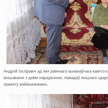
Андрэй Іосіфавіч ад імя раённага выканаўчага каміт
віншаванні з днём нараджэння, пажадаў моцнага здаро
грамату райвыканкама.