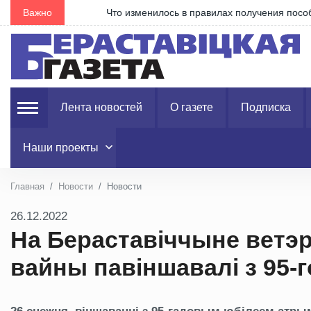
е
Важно
Что изменилось в правилах получения пособия по 
Лента новостей
О газете
Подписка
Наши проекты
Главная
Новости
Новости
26.12.2022
На Бераставіччыне ветэ
вайны павіншавалі з 95-