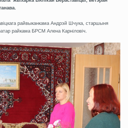
мала жыхарка Вялікай Бераставіцы, ветэран
танава.
тавіцкага райвыканкама Андрэй Шчука, старшыня
ратар райкама БРСМ Алена Карніловіч.