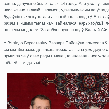
вайна, дзяўчыне было толькі 14 гадоў. Але ўжо і ў та
набліжэнне вялікай Перамогі, удзельнічаючы ва ўзвяд
будаўніцтве чыгункі для авіяцыйнага завода ў Ярасла
разам з іншымі тылавікамі займалася нарыхтоўкай ле
ацэнены медалём "За доблесную працу ў Вялікай Айчын
У Вялікую Бераставіцу Варвара Паўлаўна прыехала ў 2
сынам Віктарам, для якога Бераставічына ўжо даўно с
прыняла яе ў свае рады і імкнецца надаваць неабходную
юбілейнымі датамі.