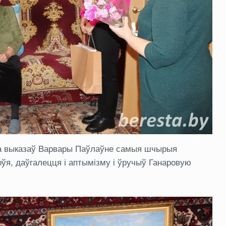
эта выказаў Варвары Паўлаўне самыя шчырыя
ўя, даўгалецця і аптымізму і ўручыў Ганаровую