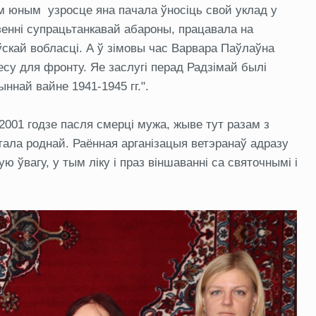
кім юным узросце яна пачала ўносіць свой уклад у
зенні супрацьтанкавай абароны, працавала на
ўскай вобласці. А ў зімовы час Варвара Паўлаўна
су для фронту. Яе заслугі перад Радзімай былі
най вайне 1941-1945 гг.".
001 годзе пасля смерці мужа, жыве тут разам з
тала роднай. Раённая арганізацыя ветэранаў адразу
 ўвагу, у тым ліку і праз віншаванні са святочнымі і