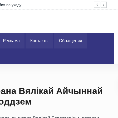
уходу
На 
Реклама
Контакты
Обращения
рана Вялікай Айчыннай
годдзем