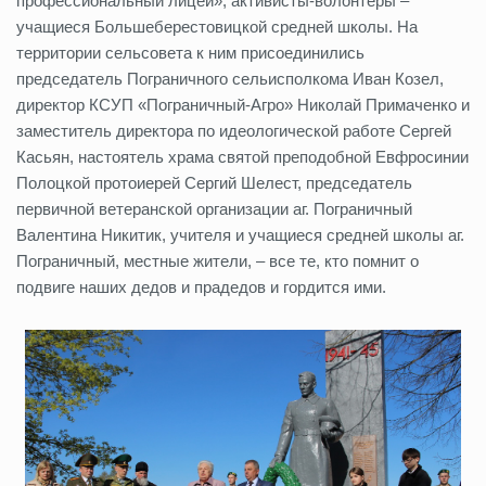
профессиональный лицей», активисты-волонтеры –
учащиеся Большеберестовицкой средней школы. На
территории сельсовета к ним присоединились
председатель Пограничного сельисполкома Иван Козел,
директор КСУП «Пограничный-Агро» Николай Примаченко и
заместитель директора по идеологической работе Сергей
Касьян, настоятель храма святой преподобной Евфросинии
Полоцкой протоиерей Сергий Шелест, председатель
первичной ветеранской организации аг. Пограничный
Валентина Никитик, учителя и учащиеся средней школы аг.
Пограничный, местные жители, – все те, кто помнит о
подвиге наших дедов и прадедов и гордится ими.