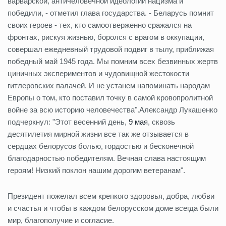
варварской, античеловечной идеологии нацизма и
победили, - отметил глава государства. - Беларусь помнит
своих героев - тех, кто самоотверженно сражался на
фронтах, рискуя жизнью, боролся с врагом в оккупации,
совершал ежедневный трудовой подвиг в тылу, приближая
победный май 1945 года. Мы помним всех безвинных жертв
циничных экспериментов и чудовищной жестокости
гитлеровских палачей. И не устанем напоминать народам
Европы о том, кто поставил точку в самой кровопролитной
войне за всю историю человечества".Александр Лукашенко
подчеркнул: "Этот весенний день,
9 мая
, сквозь
десятилетия мирной жизни все так же отзывается в
сердцах белорусов болью, гордостью и бесконечной
благодарностью победителям. Вечная слава настоящим
героям! Низкий поклон нашим дорогим ветеранам".
Президент пожелал всем крепкого здоровья, добра, любви
и счастья и чтобы в каждом белорусском доме всегда были
мир, благополучие и согласие.