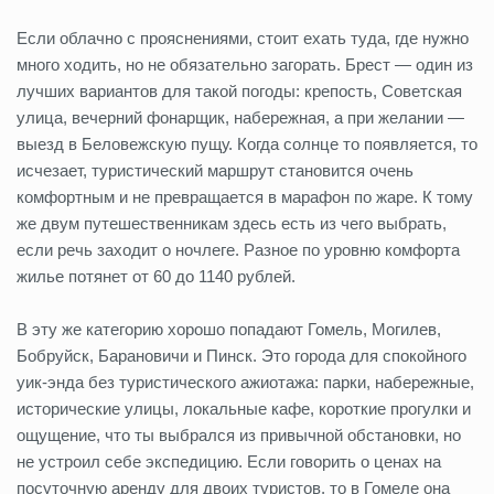
Если облачно с прояснениями, стоит ехать туда, где нужно
много ходить, но не обязательно загорать. Брест — один из
лучших вариантов для такой погоды: крепость, Советская
улица, вечерний фонарщик, набережная, а при желании —
выезд в Беловежскую пущу. Когда солнце то появляется, то
исчезает, туристический маршрут становится очень
комфортным и не превращается в марафон по жаре. К тому
же двум путешественникам здесь есть из чего выбрать,
если речь заходит о ночлеге. Разное по уровню комфорта
жилье потянет от 60 до 1140 рублей.
В эту же категорию хорошо попадают Гомель, Могилев,
Бобруйск, Барановичи и Пинск. Это города для спокойного
уик-энда без туристического ажиотажа: парки, набережные,
исторические улицы, локальные кафе, короткие прогулки и
ощущение, что ты выбрался из привычной обстановки, но
не устроил себе экспедицию. Если говорить о ценах на
посуточную аренду для двоих туристов, то в Гомеле она