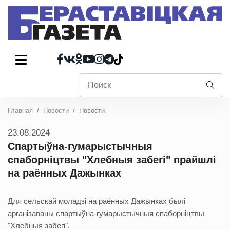
Главная
Новости
Новости
23.08.2024
Спартыўна-гумарыстычныя
спаборніцтвы "Хлебныя забегі" прайшлі
на раённых Дажынках
Для сельскай моладзі на раённых Дажынках былі
арганізаваны спартыўна-гумарыстычныя спаборніцтвы
"Хлебныя забегі".