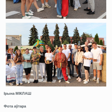
Ірына МІКЛАШ
Фота аўтара