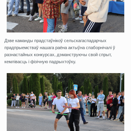
Дзве каманды прадстаўнікоў сельскагаспадарчых
прадпрыемстваў нашага раёна актыўна спаборнічалі ў
разнастайных конкурсах, дэманструючы свой спрыт,
кемлівасць і фізічную падрыхтоўку.