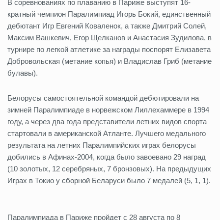
В соревнованиях по плаванию в Париже выступят 16-
кратный чемпион Паралимпиад Игорь Бокий, единственный
дебютант Игр Евгений Коваленок, а также Дмитрий Солей,
Максим Вашкевич, Егор Щелканов и Анастасия Зудилова, в
турнире по легкой атлетике за награды поспорят Елизавета
Добровольская (метание копья) и Владислав Гриб (метание
булавы).
Белорусы самостоятельной командой дебютировали на
зимней Паралимпиаде в норвежском Лиллехаммере в 1994
году, а через два года представители летних видов спорта
стартовали в американской Атланте. Лучшего медального
результата на летних Паралимпийских играх белорусы
добились в Афинах-2004, когда было завоевано 29 наград
(10 золотых, 12 серебряных, 7 бронзовых). На предыдущих
Играх в Токио у сборной Беларуси было 7 медалей (5, 1, 1).
Паралимпиада в Париже пройдет с 28 августа по 8