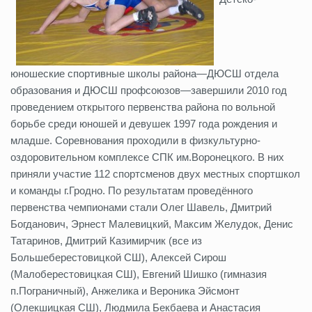
юношеские спортивные школы района—ДЮСШ отдела
образования и ДЮСШ профсоюзов—завершили 2010 год
проведением открытого первенства района по вольной
борьбе среди юношей и девушек 1997 года рождения и
младше. Соревнования проходили в физкультурно-
оздоровительном комплексе СПК им.Воронецкого. В них
приняли участие 112 спортсменов двух местных спортшкол
и команды г.Гродно. По результатам проведённого
первенства чемпионами стали Олег Шавель, Дмитрий
Богданович, Эрнест Малевицкий, Максим Желудок, Денис
Татаринов, Дмитрий Казимирчик (все из
Большеберестовицкой СШ), Алексей Сирош
(Малоберестовицкая СШ), Евгений Шишко (гимназия
п.Пограничный), Анжелика и Вероника Эйсмонт
(Олекшицкая СШ), Людмила Бекбаева и Анастасия