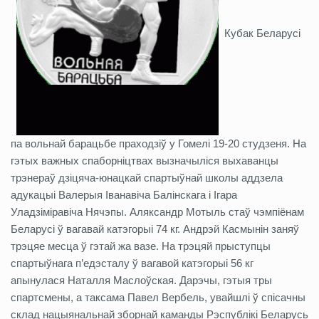
Кубак Беларусі
па вольнай барацьбе праходзіў у Гомелі 19-20 студзеня. На
гэтых важных спаборніцтвах вызначыліся выхаванцы
трэнераў дзіцяча-юнацкай спартыўнай школы аддзела
адукацыі Валерыя Іванавіча Балінскага і Ігара
Уладзіміравіча Нячэпы. Аляксандр Мотыль стаў чэмпіёнам
Беларусі ў вагавай катэгорыі 74 кг. Андрэй Касмынін заняў
трэцяе месца ў гэтай жа вазе. На трэцяй прыступцы
спартыўнага п’едэсталу ў вагавой катэгорыі 56 кг
апынулася Наталля Маслоўская. Дарэчы, гэтыя тры
спартсмены, а таксама Павел Вербель, увайшлі ў спісачны
склад нацыянальнай зборнай каманды Рэспублікі Беларусь