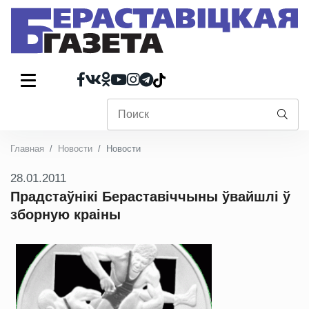
Главная
Новости
Новости
28.01.2011
Прадстаўнікі Бераставіччыны ўвайшлі ў
зборную краіны