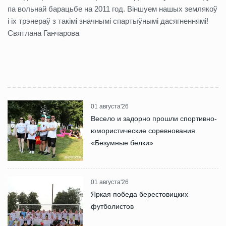
па вольнай барацьбе на 2011 год. Віншуем нашых землякоў
і іх трэнераў з такімі значнымі спартыўнымі дасягненнямі!
Святлана Ганчарова
01 августа'26
Весело и задорно прошли спортивно-
юмористические соревнования
«Безумные белки»
01 августа'26
Яркая победа берестовицких
футболистов