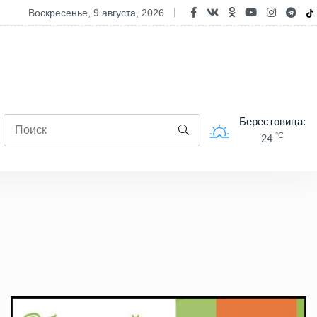
лько зарабатывают строители? В Белстате поделились актуальным
воскресенье, 9 августа, 2026
Берестовица:
°C
24