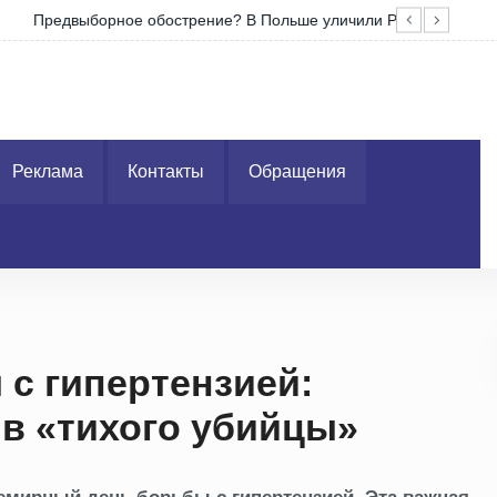
у в манипуляциях на границе с Беларусью
Пог
Реклама
Контакты
Обращения
с гипертензией:
в «тихого убийцы»