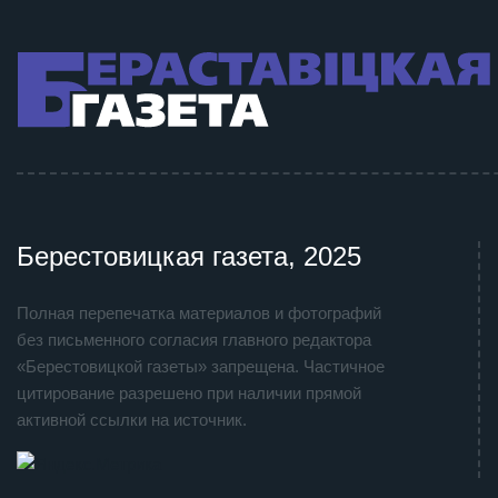
Берестовицкая газета, 2025
Полная перепечатка материалов и фотографий
без письменного согласия главного редактора
«Берестовицкой газеты» запрещена. Частичное
цитирование разрешено при наличии прямой
активной ссылки на источник.