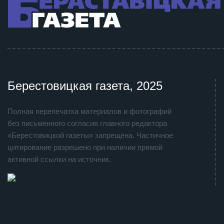
Берестовицкая газета, 2025
Полная перепечатка материалов и фотографий
без письменного согласия главного редактора
«Берестовицкой газеты» запрещена. Частичное
цитирование разрешено при наличии прямой
активной ссылки на источник.