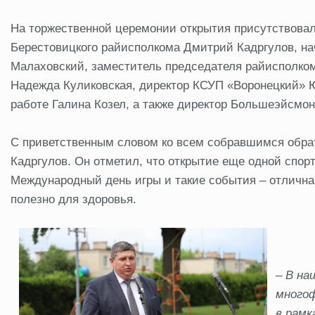
На торжественной церемонии открытия присутствовал
Берестовицкого райисполкома Дмитрий Кадргулов, н
Малаховский, заместитель председателя райисполком
Надежда Куликовская, директор КСУП «Воронецкий» Ю
работе Галина Козел, а также директор Большеэйсмо
С приветственным словом ко всем собравшимся обра
Кадргулов. Он отметил, что открытие еще одной спо
Международный день игры и такие события – отлична
полезно для здоровья.
–
В на
многоф
в рамк