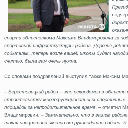
Презид
подчер
директ
оказан
спорта
облисполкома Максим
а Владимировича за по
спортивной инфраструктуры района. Дорогие ребят
событием, теперь возле вашей школы будет находи
считаю, была вам очень нужна.
Со словами поздравлений выступил также Максим Ма
–
Берестовицкий район – это рекордсмен в области 
строительству многофункциональных спортивных
площадок за непродолжительное время
, – отметил М
Владимирович. –
Замечательно, что в вашем районе
такая инициатива именно от руководства района. Я