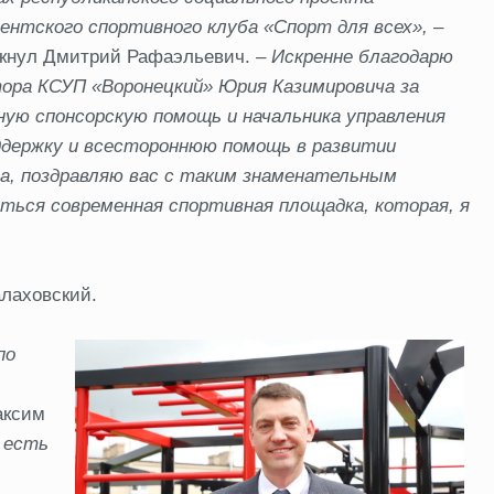
ентского спортивного клуба «Спорт для всех»
,
–
кнул Дмитрий Рафаэльевич. –
Искренне благодарю
ора КСУП «Воронецкий» Юрия Казимировича за
ную спонсорскую помощь и н
ачальник
а
управления
ддержку и всестороннюю помощь в развитии
а, поздравляю вас с таким знаменательным
ться современная спортивная площадка, которая, я
лаховский.
по
аксим
 есть