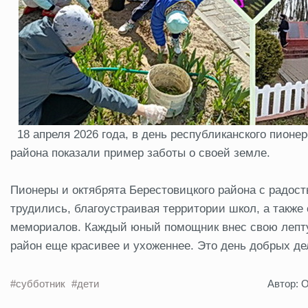
18 апреля 2026 года, в день республиканского пионе
района показали пример заботы о своей земле.
Пионеры и октябрята Берестовицкого района с радос
трудились, благоустраивая территории школ, а также
мемориалов. Каждый юный помощник внес свою лепту
район еще красивее и ухоженнее. Это день добрых де
#субботник
#дети
Автор: 