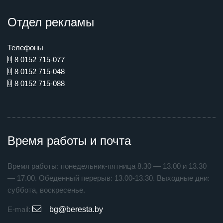
Отдел рекламы
Телефоны
8 0152 715-077
8 0152 715-048
8 0152 715-088
Время работы и почта
Время работы: понедельник-пятница 8.30 — 13.00 и 13.30
— 17.00. Обеденный перерыв: 13.00-13.30. Выходные дни:
суббота, воскресенье.
E-mail:
bg@beresta.by