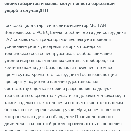
своих
габаритов
и
массы
могут
нанести
серьезный
ущерб
в
случае
ДТП.
Как сообщила старший госавтоинспектор МО ГАИ
Волковысского РОВД Елена Коробач, в эти дни сотрудники
ГАИ совместно с транспортной инспекцией проводят
усиленные рейды, во время которых проверяют
техническое состояние грузовиков, особое внимание
уделяя исправности внешних световых приборов, что
критично важно для безопасности движения в темное
время суток. Кроме того, сотрудники Госавтоинспекции
проверят у водителей наличие удостоверения
соответствующей категории и разрешения на допуск
транспортного средства к участию в дорожном движении, а
также надежность крепления и соответствие требованиям
безопасности перевозимых грузов. Ну и, конечно же, под
контролем находится соблюдение Правил дорожного
движения – скоростной режим, правильность выполнения
маневров и проезда перекрестков, а также режима труда