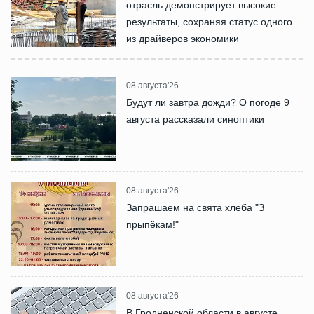
отрасль демонстрирует высокие
результаты, сохраняя статус одного
из драйверов экономики
08 августа'26
Будут ли завтра дожди? О погоде 9
августа рассказали синоптики
08 августа'26
Запрашаем на свята хлеба "З
прыпёкам!"
08 августа'26
В Гродненской области в августе