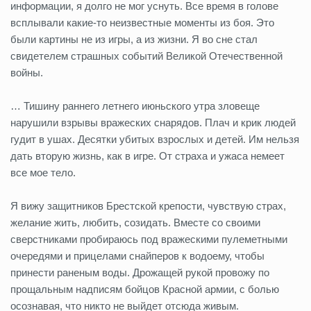
информации, я долго не мог уснуть. Все время в голове
всплывали какие-то неизвестные моменты из боя. Это
были картины не из игры, а из жизни. Я во сне стал
свидетелем страшных событий Великой Отечественной
войны.
… Тишину раннего летнего июньского утра зловеще
нарушили взрывы вражеских снарядов. Плач и крик людей
гудит в ушах. Десятки убитых взрослых и детей. Им нельзя
дать вторую жизнь, как в игре. От страха и ужаса немеет
все мое тело.
Я вижу защитников Брестской крепости, чувствую страх,
желание жить, любить, созидать. Вместе со своими
сверстниками пробираюсь под вражескими пулеметными
очередями и прицелами снайперов к водоему, чтобы
принести раненым воды. Дрожащей рукой провожу по
прощальным надписям бойцов Красной армии, с болью
осознавая, что никто не выйдет отсюда живым.