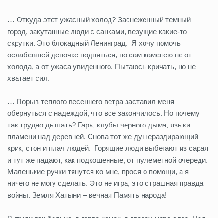
… Откуда этот ужасный холод? Заснеженный темный
город, закутанные люди с санками, везущие какие-то
скрутки. Это блокадный Ленинград. Я хочу помочь
ослабевшей девочке подняться, но сам каменею не от
холода, а от ужаса увиденного. Пытаюсь кричать, но не
хватает сил.
… Порыв теплого весеннего ветра заставил меня
обернуться с надеждой, что все закончилось. Но почему
так трудно дышать? Гарь, клубы черного дыма, языки
пламени над деревней. Снова тот же душераздирающий
крик, стон и плач людей. Горящие люди выбегают из сарая
и тут же падают, как подкошенные, от пулеметной очереди.
Маленькие ручки тянутся ко мне, прося о помощи, а я
ничего не могу сделать. Это не игра, это страшная правда
войны. Земля Хатыни – вечная Память народа!