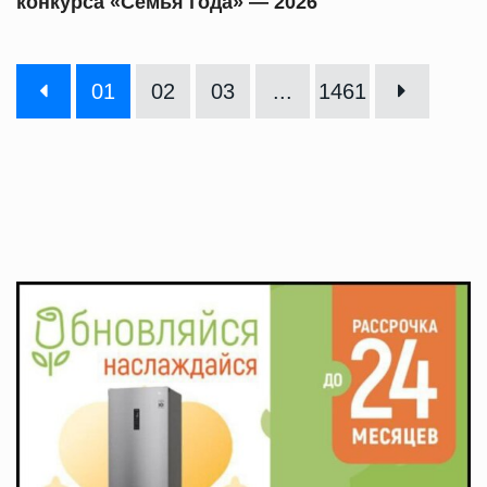
конкурса «Семья года» — 2026
01
02
03
...
1461