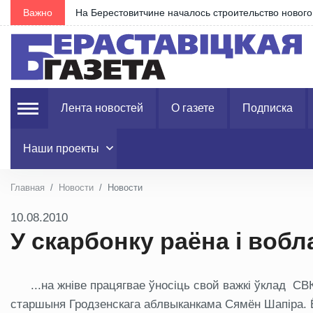
Важно
На Берестовитчине началось строительство новог
Лента новостей
О газете
Подписка
Наши проекты
Главная
Новости
Новости
10.08.2010
У скарбонку раёна і вобла
...на жніве працягвае ўносіць свой важкі ўклад СВ
старшыня Гродзенскага аблвыканкама Сямён Шапіра. 