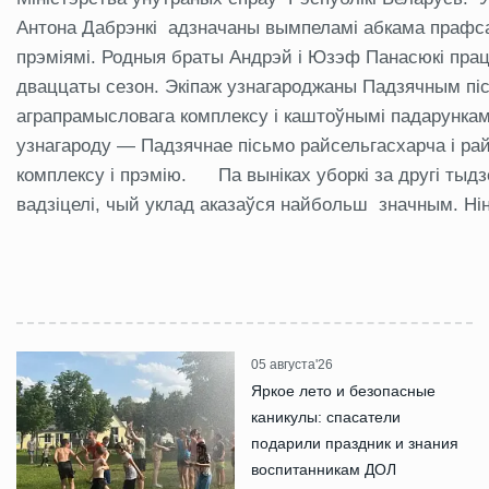
Антона Дабрэнкі адзначаны вымпеламі абкама прафса
прэміямі. Родныя браты Андрэй і Юзэф Панасюкі працу
дваццаты сезон. Экіпаж узнагароджаны Падзячным пі
аграпрамысловага комплексу і каштоўнымі падарункам
узнагароду — Падзячнае пісьмо райсельгасхарча і ра
комплексу і прэмію.
Па выніках уборкі за другі ты
вадзіцелі, чый уклад аказаўся найбольш значным. Ні
05 августа'26
Яркое лето и безопасные
каникулы: спасатели
подарили праздник и знания
воспитанникам ДОЛ