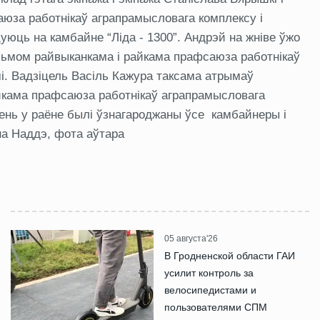
юза работнікаў аграпрамысловага комплексу і
юць на камбайне “Ліда - 1300”. Андрэй на жніве ўжо
сьмом райвыканкама і райкама прафсаюза работнікаў
і. Вадзіцель Васіль Кажура таксама атрымаў
йкама прафсаюза работнікаў аграпрамысловага
дзень у раёне былі ўзнагароджаны ўсе камбайнеры і
на Наддэ, фота аўтара
05 августа'26
В Гродненской области ГАИ
усилит контроль за
велосипедистами и
пользователями СПМ