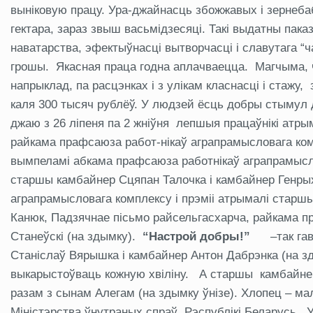
выніковую працу. Ура-джайнасць збожжавых і зернеба
гектара, зараз звыш васьмідзесяці. Такі выдатны пака
наватарства, эфектыўнасці вытворчасці і славутага “
грошы. Якасная праца годна аплачваецца. Магчыма, ч
напрыклад, па расцэнках і з улікам класнасці і стажу
каля 300 тысяч рублёў. У людзей ёсць добры стымул д
джаю з 26 ліпеня па 2 жніўня лепшыя працаўнікі атры
райкама прафсаюза работ-нікаў аграпрамысловага ком
вымпеламі абкама прафсаюза работнікаў аграпрамысло
старшы камбайнер Сцяпан Талочка і камбайнер Генры
аграпрамысловага комплексу і прэміі атрымалі старш
Канюк, Падзячнае пісьмо райсельгасхарча, райкама п
Станеўскі (на здымку).
“Настрой добры!”
–так г
Станіслаў Вярышка і камбайнер Антон Дабрэнка (на з
выкарыстоўваць кожную хвіліну. А старшы камбайне
разам з сынам Алегам (на здымку ўнізе). Хлопец – ма
Міністэрства ўнутраных спраў Рэспублікі Беларусь. Ук