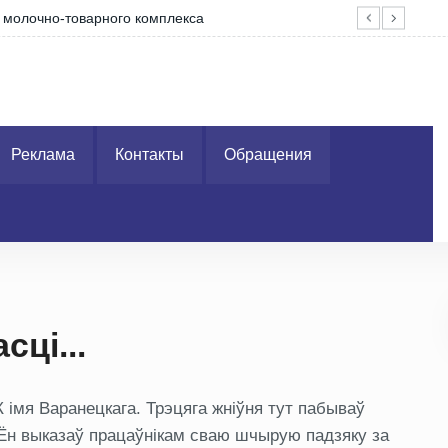
о молочно-товарного комплекса
Про
Реклама
Контакты
Обращения
сці...
К імя Варанецкага. Трэцяга жніўня тут пабываў
Ён выказаў працаўнікам сваю шчырую падзяку за