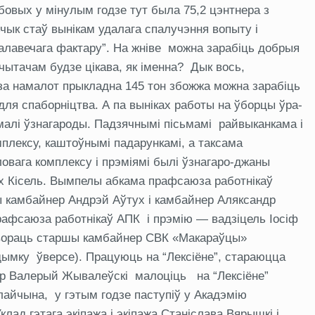
бовых у мінулым годзе тут была 75,2 цэнтнера з
зчык стаў вынікам удалага спалучэння вопыту і
чалавечага фактару”. На жніве можна зарабіць добрыя
ытачам будзе цікава, як іменна? Дык вось,
, за намалот прыкладна 145 тон збожжа можна зарабіць
ля спаборніцтва. А па выніках работы на ўборцы ўра-
малі ўзнагароды. Падзячнымі пісьмамі райвыканкама і
плексу, каштоўнымі падарункамі, а таксама
вага комплексу і прэміямі былі ўзнагаро-джаны
х Кісель. Вымпелы абкама прафсаюза работнікаў
ы камбайнер Андрэй Аўтух і камбайнер Аляксандр
рафсаюза работнікаў АПК і прэмію — вадзіцель Іосіф
авораць старшы камбайнер СВК «Макараўцы»
дымку ўверсе). Працуюць на “Лексіёне”, стараюцца
р Валерый Жывалеўскі малоціць на “Лексіёне”
лайчына, у гэтым годзе паступіў у Акадэмію
лад гэтага экіпажа і экіпажа Станіслава Вярышкі і